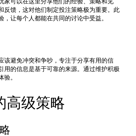
玩家可以在这里分享他们的经验、策略和见
和反馈，这对他们制定投注策略极为重要。此
验，让每个人都能在共同的讨论中受益。
应该避免冲突和争吵，专注于分享有用的信
引用的信息是基于可靠的来源。通过维护积极
体验。
的高级策略
略