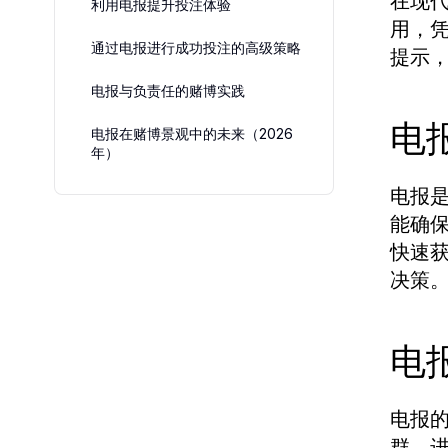
在现
利用电报提升投注体验
用，
通过电报进行成功投注的高级策略
提示
电报与负责任的赌博实践
电
电报在赌博景观中的未来（2026
年）
电报
能确
快速
决策
电
电报
群，