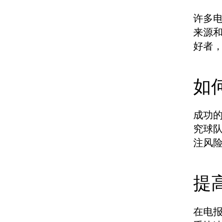
许多
来源
好者
如
成功
究球
注风
提
在电