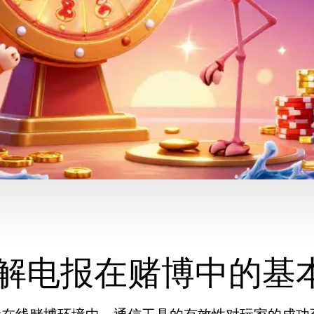
解电报在赌博中的基