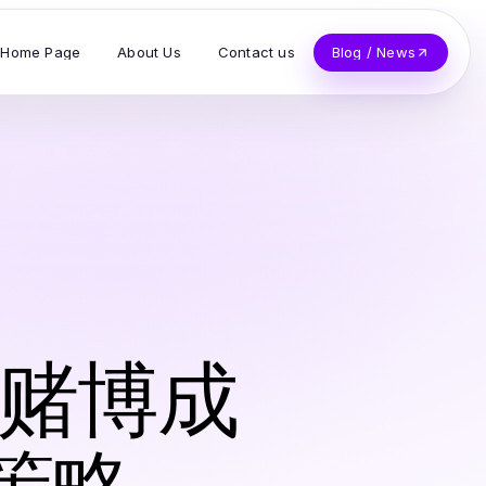
Home Page
About Us
Contact us
Blog / News
赌博成