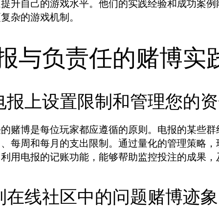
速提升自己的游戏水平。他们的实践经验和成功案例
更复杂的游戏机制。
报与负责任的赌博实
电报上设置限制和管理您的资
任的赌博是每位玩家都应遵循的原则。电报的某些群
日、每周和每月的支出限制。通过量化的管理策略，
，利用电报的记账功能，能够帮助监控投注的成果，
别在线社区中的问题赌博迹象